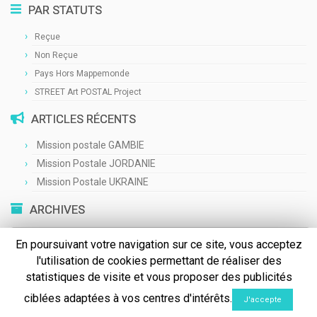
PAR STATUTS
Reçue
Non Reçue
Pays Hors Mappemonde
STREET Art POSTAL Project
ARTICLES RÉCENTS
Mission postale GAMBIE
Mission Postale JORDANIE
Mission Postale UKRAINE
ARCHIVES
Archives
En poursuivant votre navigation sur ce site, vous acceptez
l'utilisation de cookies permettant de réaliser des
statistiques de visite et vous proposer des publicités
ciblées adaptées à vos centres d'intérêts.
J'accepte
·
© 2026
Mail & Art
·
Propulsé par
·
Réalisé avec the
Thème Customizr
·