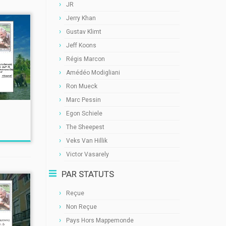
JR
Jerry Khan
Gustav Klimt
Jeff Koons
Régis Marcon
Amédéo Modigliani
Ron Mueck
Marc Pessin
Egon Schiele
The Sheepest
Veks Van Hillik
Victor Vasarely
PAR STATUTS
Reçue
Non Reçue
Pays Hors Mappemonde