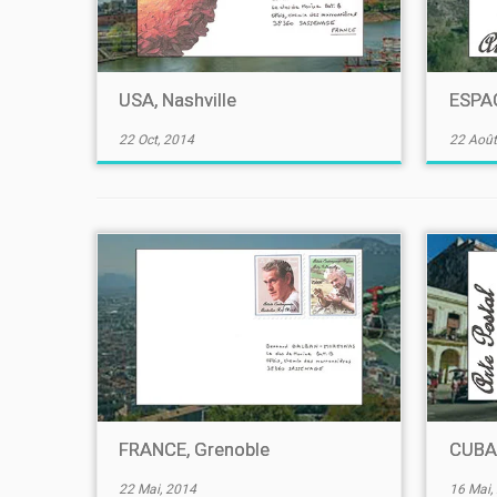
USA, Nashville
ESPAG
22 Oct, 2014
22 Août
FRANCE, Grenoble
CUBA,
22 Mai, 2014
16 Mai,